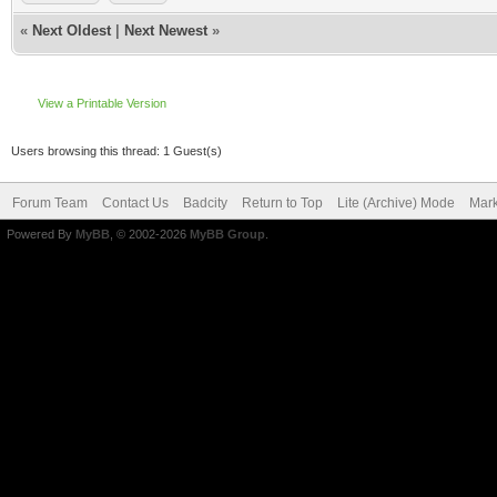
«
Next Oldest
|
Next Newest
»
View a Printable Version
Users browsing this thread: 1 Guest(s)
Forum Team
Contact Us
Badcity
Return to Top
Lite (Archive) Mode
Mark
Powered By
MyBB
, © 2002-2026
MyBB Group
.