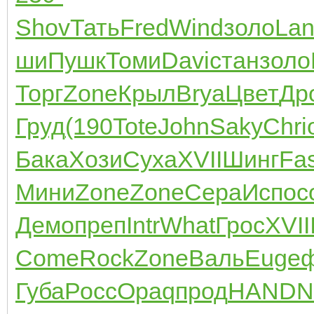
Shov
Тать
Fred
Wind
золо
La
ши
Пушк
Томи
Davi
стан
золо
Торг
Zone
Крыл
Brya
Цвет
Др
Груд
(190
Tote
John
Saky
Chri
Бака
Хози
Суха
XVII
Шинг
Fas
Мини
Zone
Zone
Сера
Испо
с
Демо
преп
Intr
What
Грос
XVII
Come
Rock
Zone
Валь
Euge
Губа
Росс
Opaq
прод
HAND
N