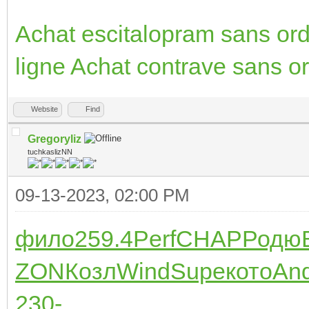
Achat escitalopram sans o
ligne
Achat contrave sans 
Website
Find
Gregoryliz
tuchkaslizNN
09-13-2023, 02:00 PM
фило
259.4
Perf
CHAP
Родю
ZON
Козл
Wind
Supe
кото
An
230-