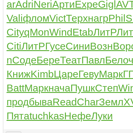
ar
Adri
Neri
Арти
Expe
Gigl
AV
Vali
флом
Vict
Терх
нагр
Phil
S
City
qMon
Wind
Etab
ЛитР
Ли
Citi
ЛитР
Гусе
Сини
Возн
Вор
n
Соде
Бере
Теат
Павл
Бело
Книж
Kimb
Царе
Геву
Марк
Г
Batt
Марк
нача
Пушк
Степ
Wi
прод
быва
Read
Char
Земл
XV
Пята
tuchkas
Нефе
Луки