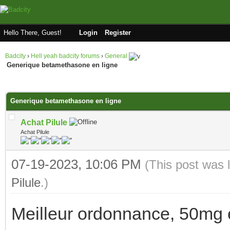
Hello There, Guest!
Login
Register
Badcity
›
Hell yeah badcity forums
›
General
Generique betamethasone en ligne
ge
Generique betamethasone en ligne
Achat Pilule
Achat Pilule
07-19-2023, 10:06 PM
(This post was 
Pilule
.)
Meilleur ordonnance, 50mg