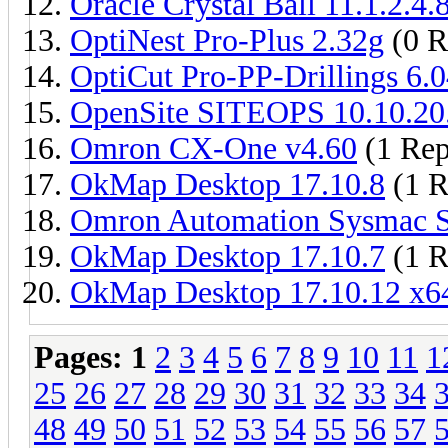
Oracle Crystal Ball 11.1.2.4.
OptiNest Pro-Plus 2.32g
(0 R
OptiCut Pro-PP-Drillings 6.0
OpenSite SITEOPS 10.10.20
Omron CX-One v4.60
(1 Rep
OkMap Desktop 17.10.8
(1 R
Omron Automation Sysmac S
OkMap Desktop 17.10.7
(1 R
OkMap Desktop 17.10.12 x6
Pages:
1
2
3
4
5
6
7
8
9
10
11
1
25
26
27
28
29
30
31
32
33
34
48
49
50
51
52
53
54
55
56
57