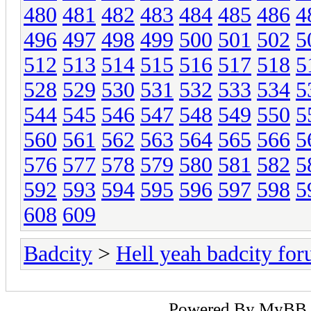
480
481
482
483
484
485
486
4
496
497
498
499
500
501
502
5
512
513
514
515
516
517
518
5
528
529
530
531
532
533
534
5
544
545
546
547
548
549
550
5
560
561
562
563
564
565
566
5
576
577
578
579
580
581
582
5
592
593
594
595
596
597
598
5
608
609
Badcity
>
Hell yeah badcity fo
Powered By
MyBB