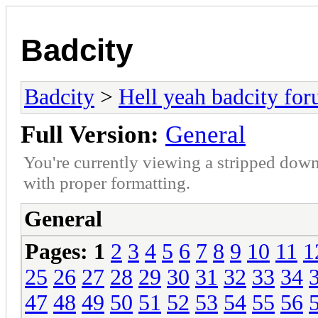
Badcity
Badcity
>
Hell yeah badcity fo
Full Version:
General
You're currently viewing a stripped down
with proper formatting.
General
Pages:
1
2
3
4
5
6
7
8
9
10
11
1
25
26
27
28
29
30
31
32
33
34
47
48
49
50
51
52
53
54
55
56