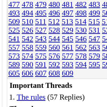
477
478
479
480
481
482
483
4
493
494
495
496
497
498
499
5
509
510
511
512
513
514
515
5
525
526
527
528
529
530
531
5
541
542
543
544
545
546
547
5
557
558
559
560
561
562
563
5
573
574
575
576
577
578
579
5
589
590
591
592
593
594
595
5
605
606
607
608
609
Important Threads
The rules
(57 Replies)